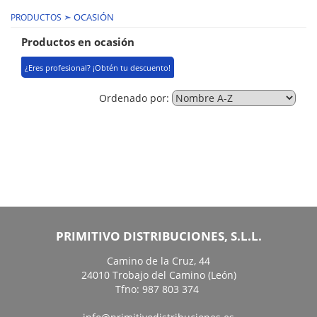
➣ OCASIÓN
PRODUCTOS
Productos en ocasión
¿Eres profesional? ¡Obtén tu descuento!
Ordenado por:
PRIMITIVO DISTRIBUCIONES, S.L.L.
Camino de la Cruz, 44
24010 Trobajo del Camino (León)
Tfno: 987 803 374