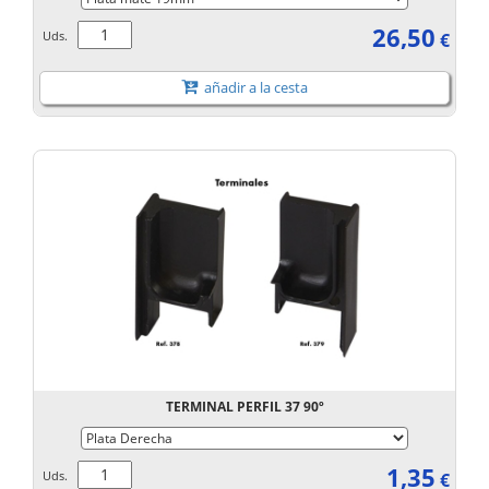
26,50
Uds.
€
añadir a la cesta
TERMINAL PERFIL 37 90º
1,35
Uds.
€