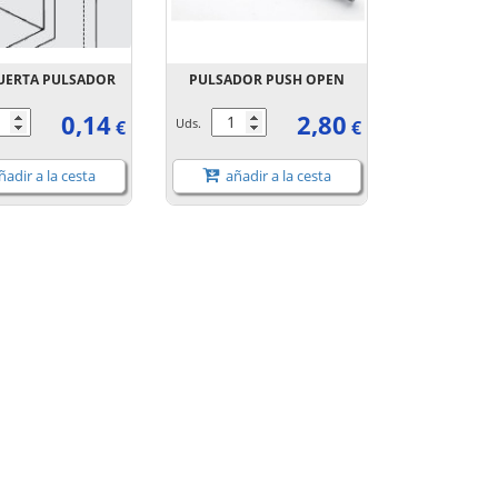
UERTA PULSADOR
PULSADOR PUSH OPEN
0,14
2,80
Uds.
€
€
adir a la cesta
añadir a la cesta