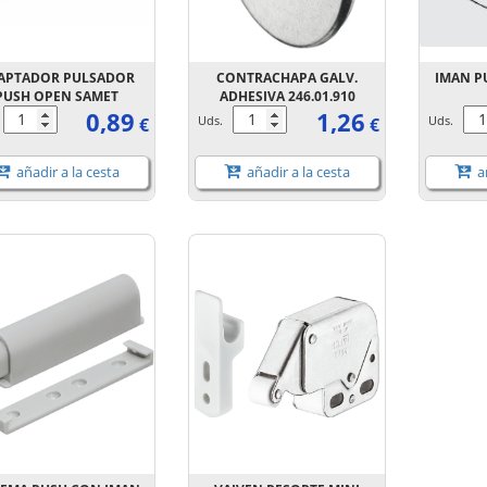
APTADOR PULSADOR
CONTRACHAPA GALV.
IMAN P
PUSH OPEN SAMET
ADHESIVA 246.01.910
0,89
1,26
.
Uds.
Uds.
€
€
añadir a la cesta
añadir a la cesta
añ