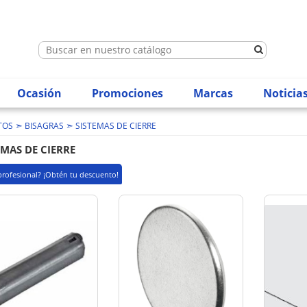
Ocasión
Promociones
Marcas
Noticia
➣
➣
TOS
BISAGRAS
SISTEMAS DE CIERRE
EMAS DE CIERRE
profesional? ¡Obtén tu descuento!