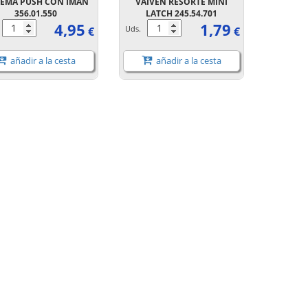
TEMA PUSH CON IMAN
VAIVEN RESORTE MINI
356.01.550
LATCH 245.54.701
4,95
1,79
.
Uds.
€
€
añadir a la cesta
añadir a la cesta