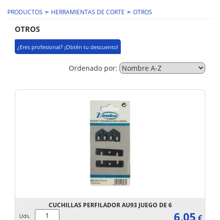
➣
➣
PRODUCTOS
HERRAMIENTAS DE CORTE
OTROS
OTROS
¿Eres profesional? ¡Obtén tu descuento!
Ordenado por:
CUCHILLAS PERFILADOR AU93 JUEGO DE 6
6,05
Uds.
€