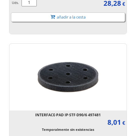
28,28
Uds.
€
añadir a la cesta
INTERFACE·PAD IP·STF·D90/6 497481
8,01
€
Temporalmente sin existencias