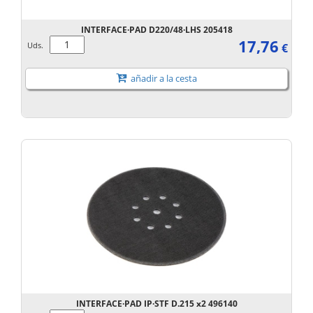
INTERFACE·PAD D220/48·LHS 205418
17,76
Uds.
€
añadir a la cesta
INTERFACE·PAD IP·STF D.215 x2 496140