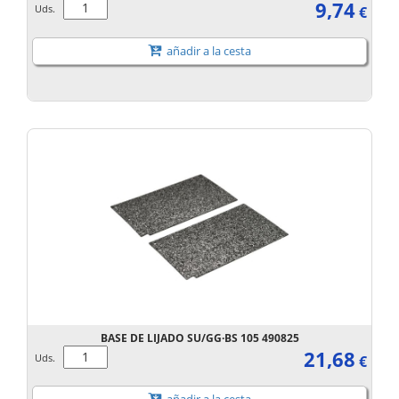
9,74
Uds.
€
añadir a la cesta
BASE DE LIJADO SU/GG·BS 105 490825
21,68
Uds.
€